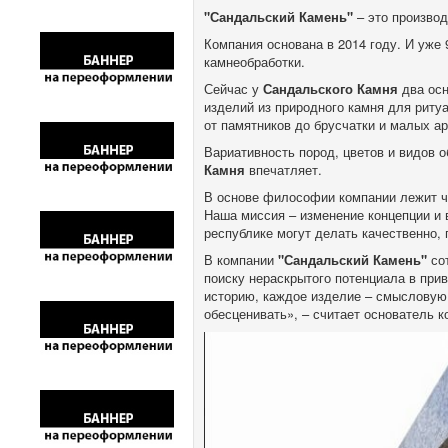
"Сандальский Камень"
– это производ
Компания основана в 2014 году. И уже
камнеобработки.
Сейчас у
Сандальского Камня
два осн
изделий из природного камня для риту
от памятников до брусчатки и малых а
Вариативность пород, цветов и видов 
Камня
впечатляет.
В основе философии компании лежит чу
Наша миссия – изменение концепции и 
республике могут делать качественно, 
В компании
"Сандальский Камень"
сот
поиску нераскрытого потенциала в при
историю, каждое изделие – смысловую 
обесценивать», – считает основатель 