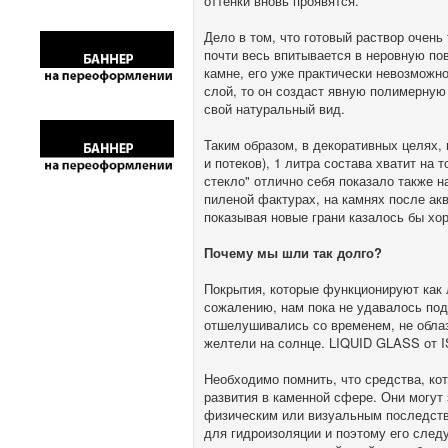
оттенки вновь проявятся.
Дело в том, что готовый раствор очень
почти весь впитывается в неровную пов
камне, его уже практически невозможно
слой, то он создаст явную полимерную
свой натуральный вид.
Таким образом, в декоративных целях,
и потеков), 1 литра состава хватит на
стекло" отлично себя показало также н
пиленой фактурах, на камнях после акв
показывая новые грани казалось бы хо
Почему мы шли так долго?
Покрытия, которые функционируют как 
сожалению, нам пока не удавалось под
отшелушивались со временем, не облаз
желтели на солнце. LIQUID GLASS от 
Необходимо помнить, что средства, ко
развития в каменной сфере. Они могут
физическим или визуальным последстви
для гидроизоляции и поэтому его следу