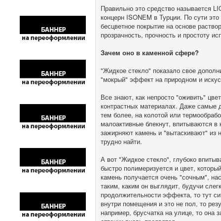
Правильно это средство называется LI
концерн ISONEM в Турции. По сути эт
бесцветное покрытие на основе раство
прозрачность, прочность и простоту ис
Зачем оно в каменной сфере?
"Жидкое стекло" показало свое дополни
"мокрый" эффект на природном и искус
Все знают, как непросто "оживить" цве
контрастных материалах. Даже самые д
тем более, на колотой или термообрабо
малоактивные блекнут, впитываются в к
зажирняют камень и "вытаскивают" из 
трудно найти.
А вот "Жидкое стекло", глубоко впитыв
быстро полимеризуется и цвет, который
камень получается очень "сочным", на
таким, каким он выглядит, будучи слег
продолжительности эффекта, то тут си
внутри помещения и это не пол, то рез
например, брусчатка на улице, то она 