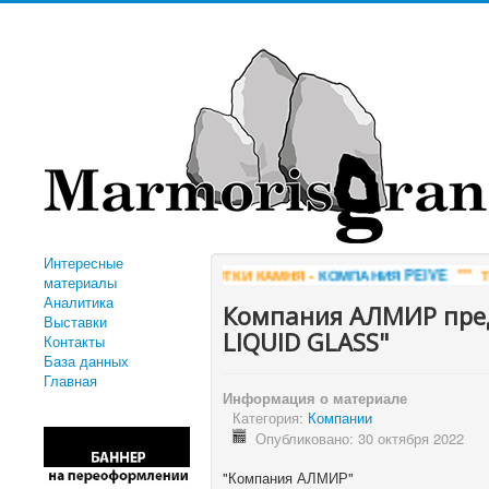
Интересные
 ОБРАБОТКИ КАМНЯ -
КОМПАНИЯ PEIVE
*** ТК ГОРИЗОНТ - ДОБЫ
материалы
Аналитика
Компания АЛМИР пред
Выставки
LIQUID GLASS"
Контакты
База данных
Главная
Информация о материале
Категория:
Компании
Опубликовано: 30 октября 2022
"Компания АЛМИР"