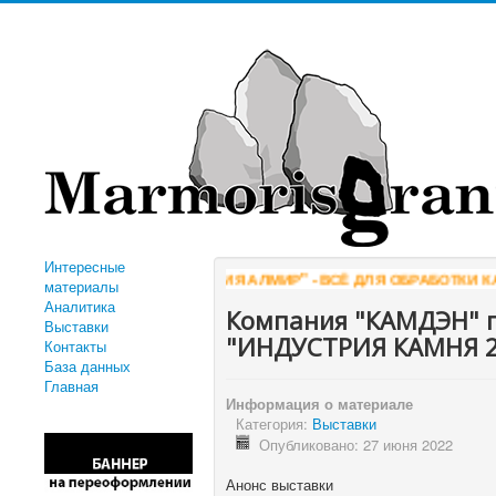
Интересные
"КОМПАНИЯ АЛМИР" - ВСЁ ДЛЯ ОБРАБОТКИ КАМНЯ
WWW.ALMIR
материалы
Аналитика
Компания "КАМДЭН" п
Выставки
"ИНДУСТРИЯ КАМНЯ 2
Контакты
База данных
Главная
Информация о материале
Категория:
Выставки
Опубликовано: 27 июня 2022
Анонс выставки