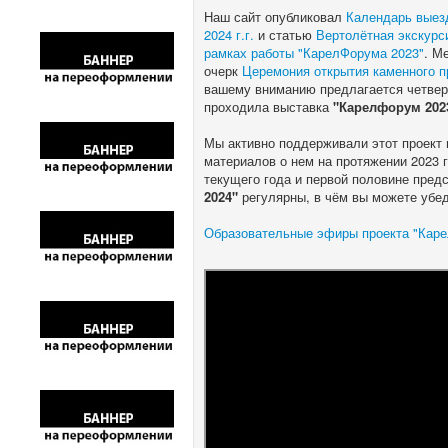
Наш сайт опубликовал
Календарь выезд
2024 г.г.
и статью
Вертолётная экскурс
рамках работы "КарелФорума 2023"
. М
очерк
Церемония открытия каменного п
вашему вниманию предлагается четверт
проходила выставка
"Карелфорум 202
Мы активно поддерживали этот проект 
материалов о нем на протяжении 2023 г
текущего года и первой половине пред
2024"
регулярны, в чём вы можете убед
Образовательные эфиры проекта "Каре