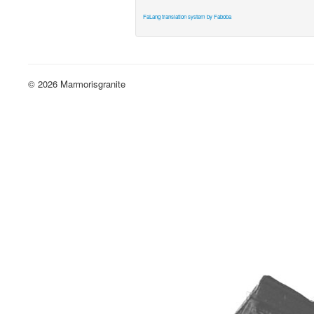
FaLang translation system by Faboba
© 2026 Marmorisgranite