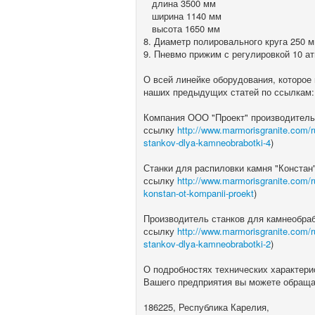
длина 3500 мм
ширина 1140 мм
высота 1650 мм
8. Диаметр полировального круга 250 
9. Пневмо прижим с регулировкой 10 а
О всей линейке оборудования, которое
наших предыдущих статей по ссылкам:
Компания ООО "Проект" производитель 
ссылку
http://www.marmorisgranite.com/r
stankov-dlya-kamneobrabotki-4
)
Станки для распиловки камня "Констан
ссылку
http://www.marmorisgranite.com/r
konstan-ot-kompanii-proekt
)
Производитель станков для камнеобраб
ссылку
http://www.marmorisgranite.com/r
stankov-dlya-kamneobrabotki-2
)
О подробностях технических характерис
Вашего предприятия вы можете обраща
186225, Республика Карелия,