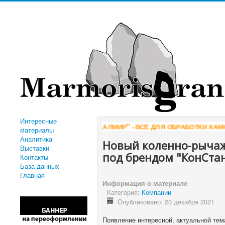
Интересные
"КОМПАНИЯ АЛМИР" - ВСЁ ДЛЯ ОБРАБОТКИ КАМНЯ
WWW.ALMIR
материалы
Аналитика
Новый коленно-рыча
Выставки
под брендом "КонСтан
Контакты
База данных
Главная
Информация о материале
Категория:
Компании
Опубликовано: 20 декабря 2021
Появление интересной, актуальной те