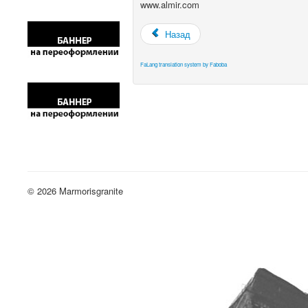
www.almir.com
Назад
FaLang translation system by Faboba
© 2026 Marmorisgranite