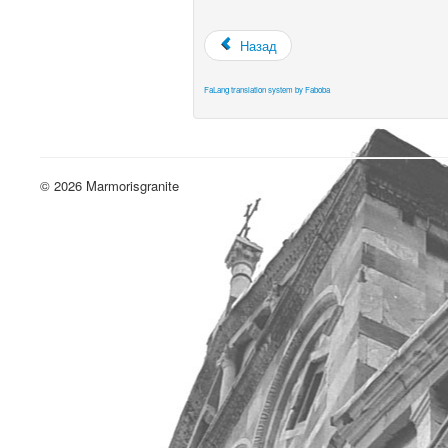
Назад
FaLang translation system by Faboba
© 2026 Marmorisgranite