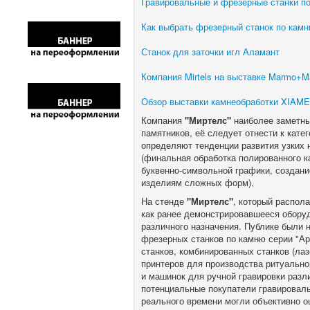
Гравировальные и фрезерные станки по
Как выбрать фрезерный станок по кам
Станок для заточки игл Аламант
Компания Mirtels на выставке Marmo+M
Обзор выставки камнеобработки XIAM
Компания
"Миртелс"
наиболее заметны
памятников, её следует отнести к кате
определяют тенденции развития узких
(финальная обработка полированного к
буквенно-символьной графики, создан
изделиям сложных форм).
На стенде
"Миртелс"
, который распол
как ранее демонстрировавшееся оборуд
различного назначения. Публике были 
фрезерных станков по камню серии "А
станков, комбинированных станков (лаз
принтеров для производства ритуально
и машинок для ручной гравировки разл
потенциальные покупатели гравировал
реального времени могли объективно о