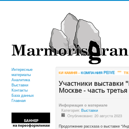
Интересные
АБОТКИ КАМНЯ -
КОМПАНИЯ PEIVE
*** ТК ГОРИЗОНТ - ДОБЫЧА И
материалы
Аналитика
Участники выставки "
Выставки
Москве - часть третья
Контакты
База данных
Главная
Информация о материале
Категория:
Выставки
Опубликовано: 20 августа 2023
Продолжение рассказа о выставке "Инд