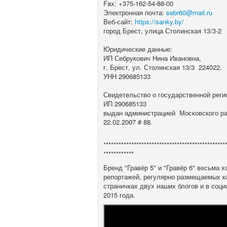
Fax: +375-162-54-88-00
Электронная почта:
sebr60@mail.ru
Веб-сайт:
https://sanky.by/
город Брест, улица Столинская 13/3-2
Юридические данные:
ИП Себрукович Нина Ивановна,
г. Брест, ул. Столинская 13/3 224022.
УНН 290685133
Свидетельство о государственной реги
ИП 290685133
выдан администрацией Московского ра
22.02.2007 # 88.
************************************************
************
Бренд "Гравёр 5" и "Гравёр 6" весьма
репортажей, регулярно размещаемых ка
страничках двух наших блогов и в соци
2015 года.