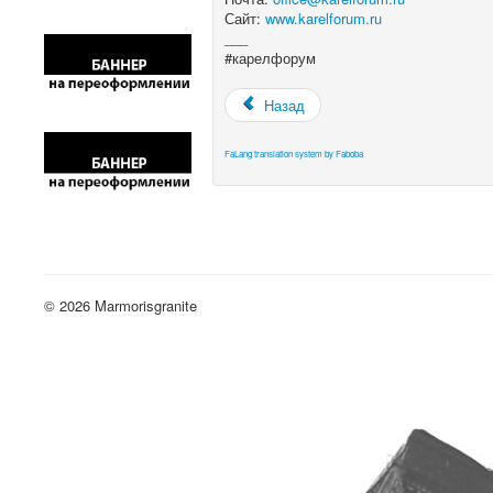
Сайт:
www.karelforum.ru
___
#карелфорум
Назад
FaLang translation system by Faboba
© 2026 Marmorisgranite