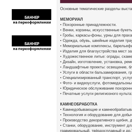
Основные тематические разделы выста
МЕМОРИАЛ
• Похоронные принадлежности.
• Венки, корзины, искусственные букеты
• Гробы, каркасы-фоны, урны для праха
• Одежда, обувь, швейные изделия трау
• Мемориальные комплексы, барельефы,
• Изделия для благоустройства мест з
• Художественное литье: ограды, скаме
• Дизайн, изготовление, установка, ре
• Ландшафтные проекты: освещение, бл
• Услуги в области бальзамирования, г
• Специализированный транспорт, услуг
• Фото- и видеоуслуги, фотомедальоны
• Юридическое обслуживание похоронно
• Печатные услуги религиозного культа
КАМНЕОБРАБОТКА
• Камнедобывающие и камнеобрабатыв
• Технология и оборудование для добы
• Производство декоративного щебня, д
• Станки, оборудование, инструмент дл
гравировальный, твёрдосплавный и др.)