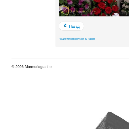
Назад
FaLang translation system by Faboba
© 2026 Marmorisgranite