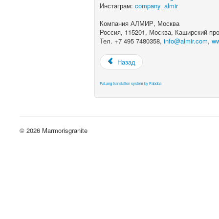
Инстаграм:
company_almir
Компания АЛМИР, Москва
Россия, 115201, Москва, Каширский прое
Тел. +7 495 7480358,
info@almir.com
,
ww
Назад
FaLang translation system by Faboba
© 2026 Marmorisgranite