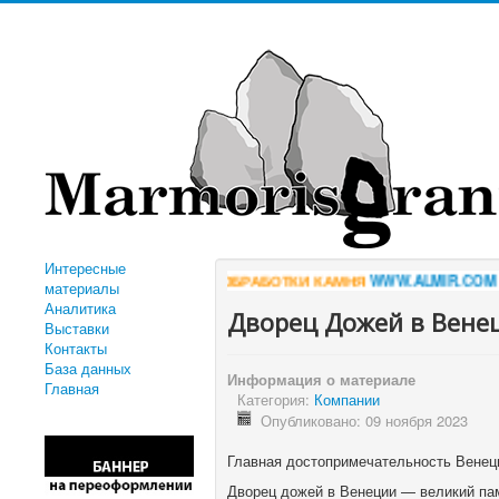
Интересные
ВСЁ ДЛЯ ОБРАБОТКИ КАМНЯ
WWW.ALMIR.COM
*** КАРЕЛЬСКИЙ ГАБ
материалы
Аналитика
Дворец Дожей в Вене
Выставки
Контакты
База данных
Информация о материале
Главная
Категория:
Компании
Опубликовано: 09 ноября 2023
Главная достопримечательность Венец
Дворец дожей в Венеции — великий пам