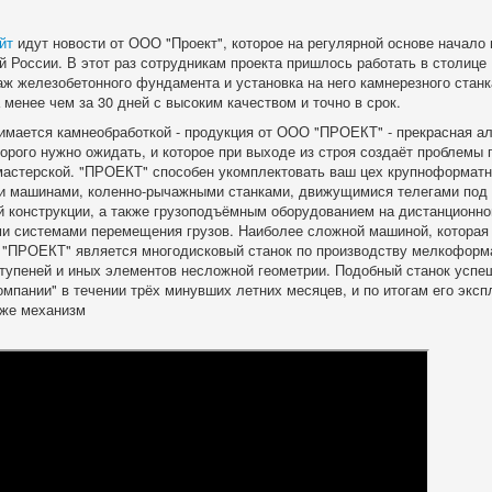
йт
идут новости от ООО "Проект", которое на регулярной основе начало
й России. В этот раз сотрудникам проекта пришлось работать в столице 
ж железобетонного фундамента и установка на него камнерезного станк
менее чем за 30 дней с высоким качеством и точно в срок.
имается камнеобработкой - продукция от ООО "ПРОЕКТ" - прекрасная ал
орого нужно ожидать, и которое при выходе из строя создаёт проблемы
мастерской. "ПРОЕКТ" способен укомплектовать ваш цех крупноформат
и машинами, коленно-рычажными станками, движущимися телегами под 
й конструкции, а также грузоподъёмным оборудованием на дистанционном
и системами перемещения грузов. Наиболее сложной машиной, которая
"ПРОЕКТ" является многодисковый станок по производству мелкоформа
ступеней и иных элементов несложной геометрии. Подобный станок успе
мпании" в течении трёх минувших летних месяцев, и по итогам его экс
 же механизм