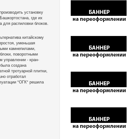
 производить установку
Башкортостана, где их
а для распиловки блоков.
ьтернатива китайскому
 простоя, уменьшая
ными камнепилами,
блоки, поворотными
 управлении - кран-
 была создана
тной тротуарной плитки,
шно отработал
плуатации "ОГК" решила