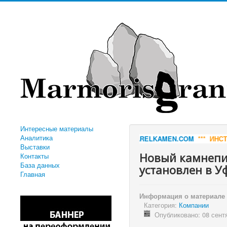
Интересные материалы
Аналитика
ОДИТЕЛЯ.
KARELKAMEN.COM
*** ИНСТРУМЕНТ ДЛЯ ОБРАБОТКИ КА
Выставки
Новый камнепи
Контакты
База данных
установлен в У
Главная
Информация о материале
Категория:
Компании
Опубликовано: 08 сент