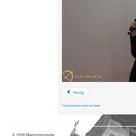
Назад
FaLang translation system by Faboba
© 2026 Marmorisgranite